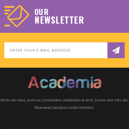
OUR
NEWSLETTER
Morbi leo risus, porta ac consectetur vestibulum at eros. Donec sed odio dui.
Maecenas faucibus mollis interdum.